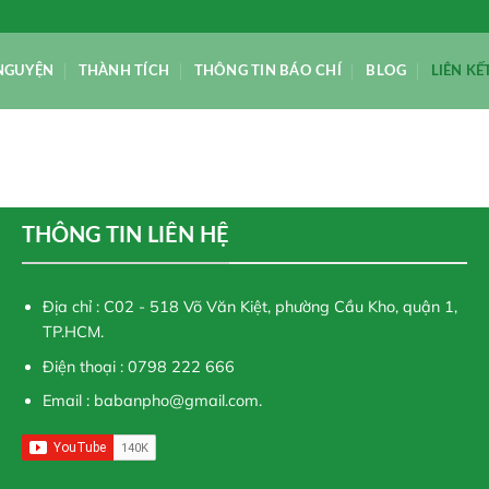
NGUYỆN
THÀNH TÍCH
THÔNG TIN BÁO CHÍ
BLOG
LIÊN KẾ
THÔNG TIN LIÊN HỆ
Địa chỉ : C02 - 518 Võ Văn Kiệt, phường Cầu Kho, quận 1,
TP.HCM.
Điện thoại : 0798 222 666
Email :
babanpho@gmail.com
.